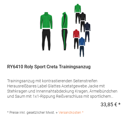
info@gorfactory.esGrammatur: 235
g/m²Materialzusammensetzung: 100% Polyester
RY6410 Roly Sport Creta Trainingsanzug
Trainingsanzug mit kontrastierenden Seitenstreifen
Herausreißbares Label Glattes Acetatgewebe Jacke mit
Stehkragen und Innennahtabdeckung Kragen, Ärmelbündchen
und Saum mit 1x1-Rippung Reißverschluss mit sportlichem
Puller Seitliche Jackentaschen mit Reißverschlüssen Hose mit
33,85 € *
Regu
Gummizug in der Taille und verstellbarem Kordelzug Zwei
Seitentaschen und eine Gesäßtasche mit Reißverschluss
* Preise inkl. gesetzlicher Mwst. +
Versandkosten *
Unterteil mit 1x1 gerippten, elastischen BündchenPfegehinweis:
30 °C waschbarBügeln erlaubtAngaben zur
Produktsicherheit: Herstellernummer: CH6410Hersteller: