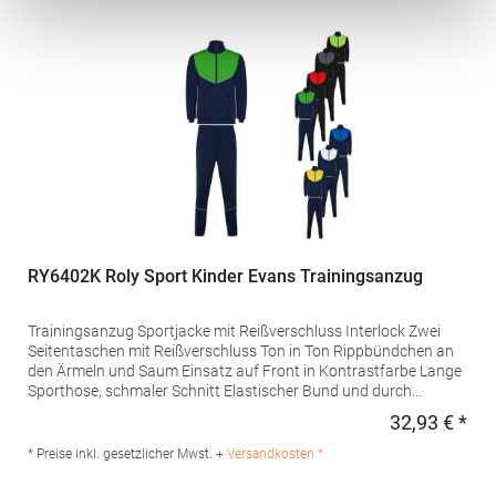
enquiries@findenandhales.com
RY6402K Roly Sport Kinder Evans Trainingsanzug
Trainingsanzug Sportjacke mit Reißverschluss Interlock Zwei
Seitentaschen mit Reißverschluss Ton in Ton Rippbündchen an
den Ärmeln und Saum Einsatz auf Front in Kontrastfarbe Lange
Sporthose, schmaler Schnitt Elastischer Bund und durch
Kordelzug verstellbar Reißverschluss unten an den Beinseiten
32,93 € *
Regu
Herausreißbares LabelPfegehinweis: 30 °C waschbarBügeln
erlaubtAngaben zur Produktsicherheit: Herstellernummer:
* Preise inkl. gesetzlicher Mwst. +
Versandkosten *
CH6402Hersteller: Gorfactory S.A., Carretera Santomera /
Abanilla Km 8.8, 30620 Fortuna, Murcia, Spanien, E-Mail: