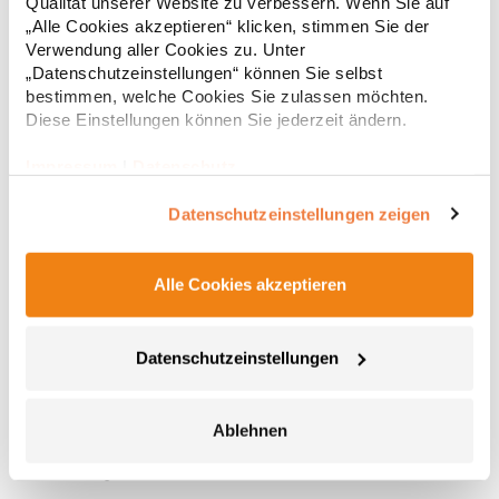
Qualität unserer Website zu verbessern. Wenn Sie auf
S797FHersteller: Result Clothing Ltd, Narcisova 1, 821 01
„Alle Cookies akzeptieren“ klicken, stimmen Sie der
Bratislava, Slowakei, E-Mail:
Verwendung aller Cookies zu. Unter
sales@resultclothing.comGrammatur: 240
g/m²Materialzusammensetzung: 78% Polyester / 22% Elasthan
„Datenschutzeinstellungen“ können Sie selbst
bestimmen, welche Cookies Sie zulassen möchten.
Diese Einstellungen können Sie jederzeit ändern.
Impressum
|
Datenschutz
Datenschutzeinstellungen zeigen
Alle Cookies akzeptieren
FH871 Finden+Hales Trainingsjacke aus Strickgewebe
Sportanzug aus Strickgewebe mit kontrastfarbenen äußeren
Datenschutzeinstellungen
Ärmeleinsätzen Kontrastfarbener vorderer Reißverschluss
Reißverschluss-Seitentaschen Trichterkragen Elastische 1x1
Bündchen Feststellschieber an allen
Ablehnen
ReißverschlüssenGrammatur: 250
29,03 € *
ab
Regu
g/m²Materialzusammensetzung: 100% PolyesterAngaben zur
Produktsicherheit: Herst.-Nr.: LV871Hersteller: Henbury BV
* Preise inkl. gesetzlicher Mwst. +
Versandkosten *
Kingsfordweg 151 1043GR Amsterdam Niederlande E-Mail: