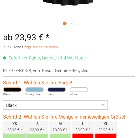
ab 23,93 € *
* inkl. MwSt.
zzgl. Versandkosten
Sofort verfügbar, Lieferzeit 1-4 Werktage
RT797F-BK-XS
,
von
: Result Genuine Recycled
Schritt 1: Wählen Sie Ihre Farbe!
Black
Dusky Blue
Navy
White
Schritt 2: Wählen Sie Ihre Menge in der jeweiligen Größe!
XS
S
M
L
XL
23,93 € *
23,93 € *
23,93 € *
23,93 € *
23,93 € *