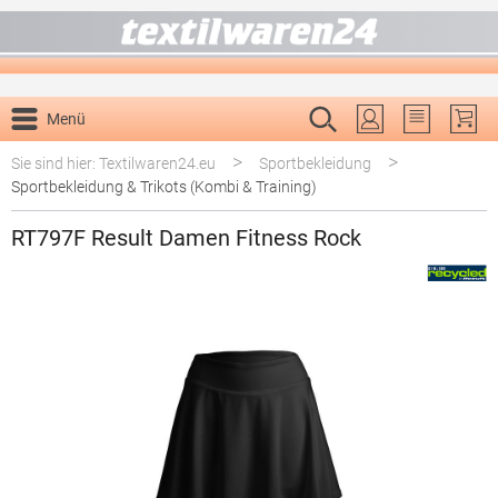
alt springen
Menü
Du hast 0 P
>
>
Sie sind hier: Textilwaren24.eu
Sportbekleidung
Sportbekleidung & Trikots (Kombi & Training)
RT797F Result Damen Fitness Rock
Bildergalerie überspringen