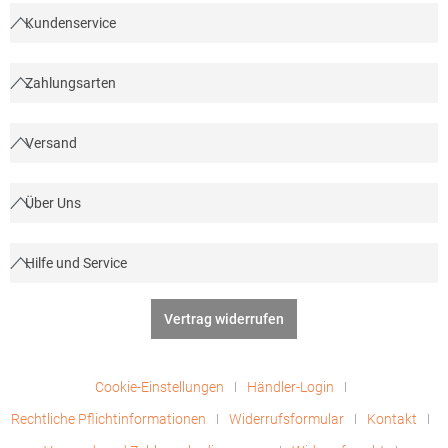
Gorfactory S.A., Carretera Santomera / Abanilla Km 8.8, 30620
Kundenservice
Fortuna, Murcia, Spanien, E-Mail:
info@gorfactory.esGrammatur: 210
g/m²Materialzusammensetzung: 100% Polyester
Zahlungsarten
Versand
Über Uns
Hilfe und Service
Vertrag widerrufen
Cookie-Einstellungen
Händler-Login
Rechtliche Pflichtinformationen
Widerrufsformular
Kontakt