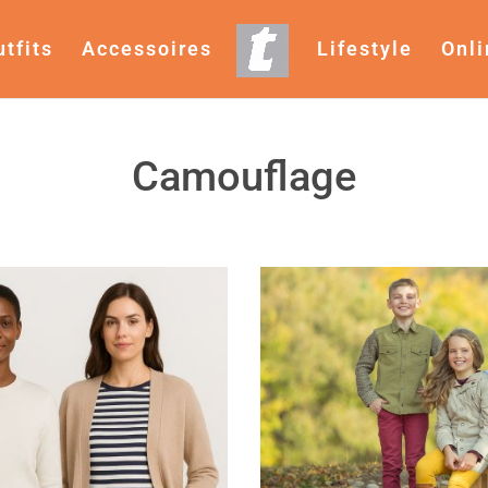
utfits
Accessoires
Lifestyle
Onl
Camouflage